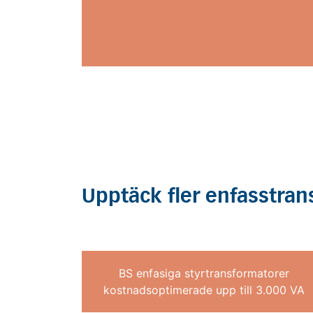
Upptäck fler enfasstran
BS enfasiga styrtransformatorer
kostnadsoptimerade upp till 3.000 VA