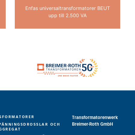
Enfas universaltransformatorer BEUT
upp till 2.500 VA
SFORMATORER
Transformatorenwerk
Breimer-Roth GmbH
PÄNNINGSDROSSLAR OCH
GGREGAT