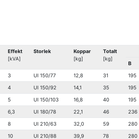
Effekt
Storlek
Koppar
Totalt
[kVA]
[kg]
[kg]
B
3
UI 150/77
12,8
31
195
4
UI 150/92
14,1
35
195
5
UI 150/103
16,8
40
195
6,3
UI 180/78
22,1
46
236
8
UI 210/63
32,0
59
280
10
UI 210/88
39,9
78
280