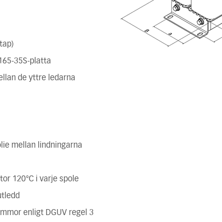
tap)
165-35S-platta
lan de yttre ledarna
olie mellan lindningarna
r 120°C i varje spole
utledd
ämmor enligt DGUV regel 3