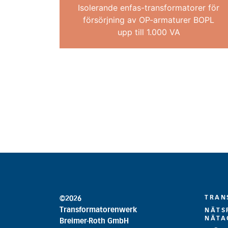
Isolerande enfas-transformatorer för
försörjning av OP-armaturer BOPL
upp till 1.000 VA
TRAN
©2026
Transformatorenwerk
NÄTS
NÄTA
Breimer-Roth GmbH