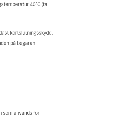
ngstemperatur 40°C (ta
ndast kortslutningsskydd.
anden på begäran
m som används för