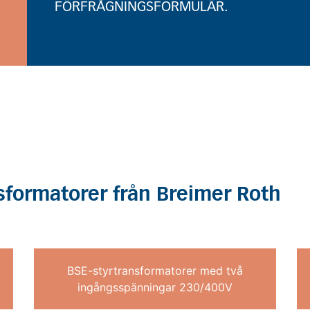
FÖRFRÅGNINGSFORMULÄR.
sformatorer från Breimer Roth
BSE-styrtransformatorer med två
ingångsspänningar 230/400V