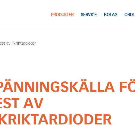
PRODUKTER
SERVICE
BOLAG
ORDL
est av likriktardioder
PÄNNINGSKÄLLA F
EST AV
IKRIKTARDIODER