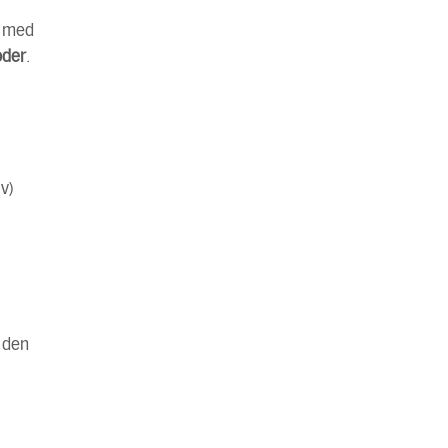
r med
oder
.
v)
r den