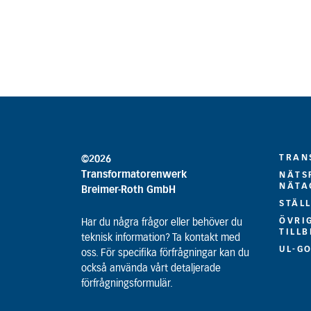
TRAN
©2026
Transformatorenwerk
NÄTS
NÄTA
Breimer-Roth GmbH
STÄL
ÖVRI
Har du några frågor eller behöver du
TILL
teknisk information? Ta kontakt med
UL-G
oss. För specifika förfrågningar kan du
också använda vårt detaljerade
förfrågningsformulär.