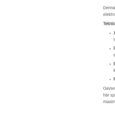
Denn
elektr
Teknis
Oavset
här sp
maxime