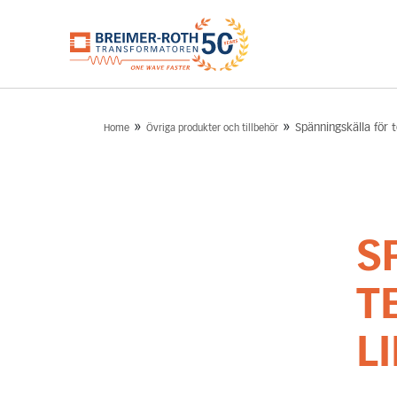
»
»
Spänningskälla för t
Home
Övriga produkter och tillbehör
S
T
L