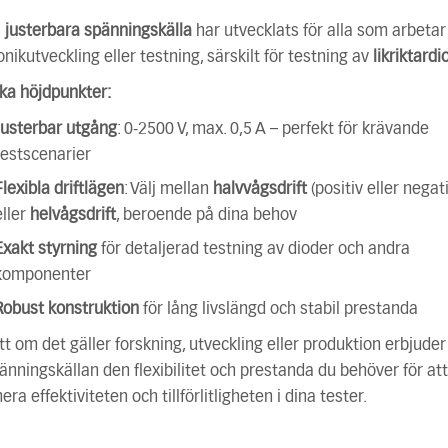
a
justerbara spänningskälla
har utvecklats för alla som arbeta
onikutveckling eller testning, särskilt för testning av
likriktardi
ka höjdpunkter:
Justerbar utgång
: 0-2500 V, max. 0,5 A – perfekt för krävande
testscenarier
Flexibla driftlägen
: Välj mellan
halvvågsdrift
(positiv eller negati
eller
helvågsdrift
, beroende på dina behov
Exakt styrning
för detaljerad testning av dioder och andra
komponenter
Robust konstruktion
för lång livslängd och stabil prestanda
t om det gäller forskning, utveckling eller produktion erbjude
änningskällan den flexibilitet och prestanda du behöver för att
ra effektiviteten och tillförlitligheten i dina tester.