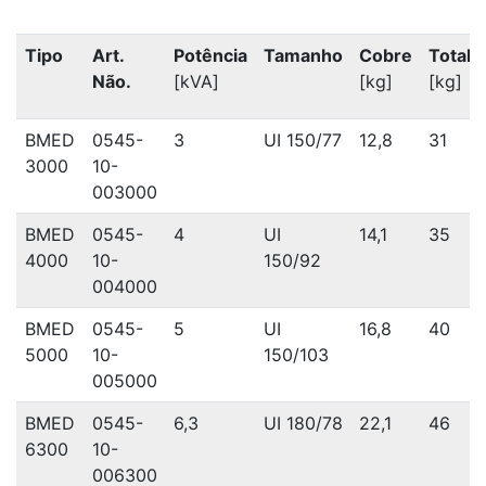
Tipo
Art.
Potência
Tamanho
Cobre
Total
Não.
[kVA]
[kg]
[kg]
BMED
0545-
3
UI 150/77
12,8
31
3000
10-
003000
BMED
0545-
4
UI
14,1
35
4000
10-
150/92
004000
BMED
0545-
5
UI
16,8
40
5000
10-
150/103
005000
BMED
0545-
6,3
UI 180/78
22,1
46
6300
10-
006300