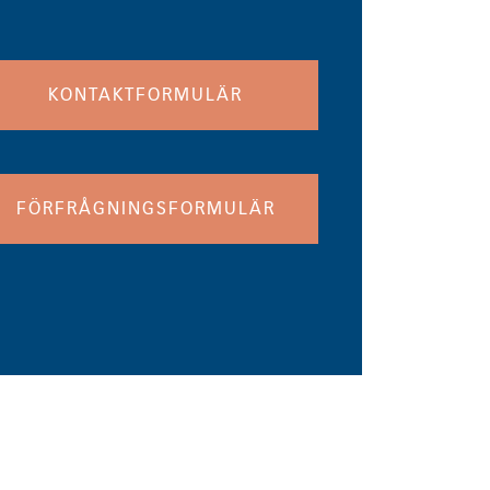
KONTAKTFORMULÄR
FÖRFRÅGNINGSFORMULÄR