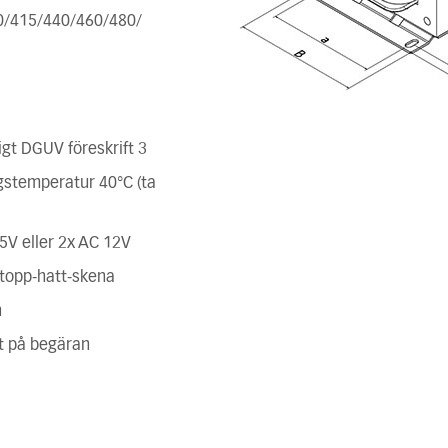
0/415/440/460/480/
gt DGUV föreskrift 3
ngstemperatur 40°C (ta
5V eller 2x AC 12V
 topp-hatt-skena
n
t på begäran