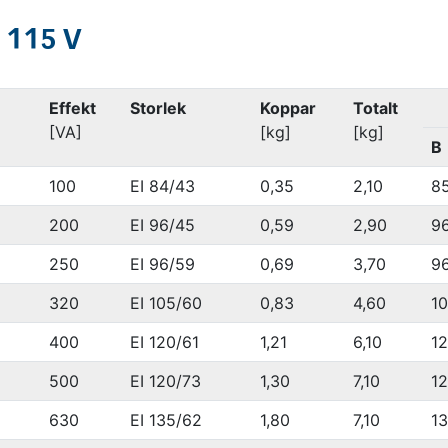
 115 V
Effekt
Storlek
Koppar
Totalt
[VA]
[kg]
[kg]
B
100
EI 84/43
0,35
2,10
8
200
EI 96/45
0,59
2,90
9
250
EI 96/59
0,69
3,70
9
320
EI 105/60
0,83
4,60
1
400
EI 120/61
1,21
6,10
1
500
EI 120/73
1,30
7,10
1
630
EI 135/62
1,80
7,10
1