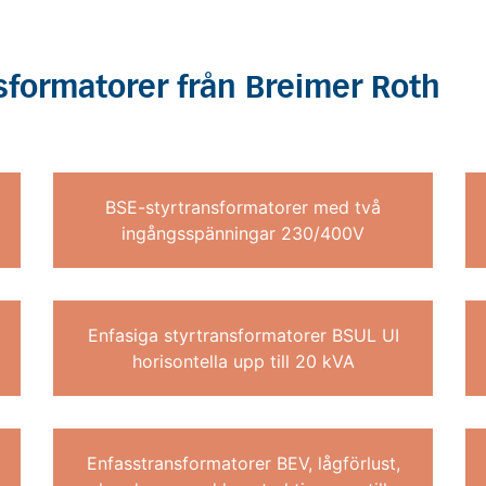
sformatorer från Breimer Roth
BSE-styrtransformatorer med två
ingångsspänningar 230/400V
Enfasiga styrtransformatorer BSUL UI
horisontella upp till 20 kVA
Enfasstransformatorer BEV, lågförlust,