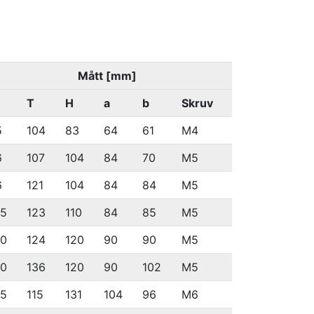
Mått [mm]
T
H
a
b
Skruv
5
104
83
64
61
M4
6
107
104
84
70
M5
6
121
104
84
84
M5
05
123
110
84
85
M5
20
124
120
90
90
M5
20
136
120
90
102
M5
35
115
131
104
96
M6