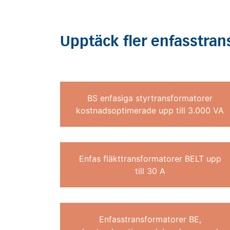
Upptäck fler enfasstran
BS enfasiga styrtransformatorer
kostnadsoptimerade upp till 3.000 VA
Enfas fläkttransformatorer BELT upp
till 30 A
Enfasstransformatorer BE,