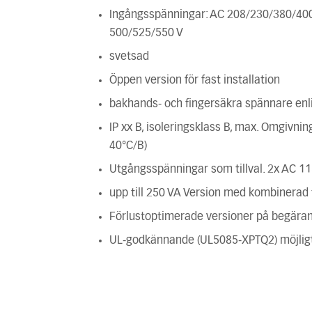
Ingångsspänningar: AC 208/230/380/40
500/525/550 V
svetsad
Öppen version för fast installation
bakhands- och fingersäkra spännare enli
IP xx B, isoleringsklass B, max. Omgivni
40°C/B)
Utgångsspänningar som tillval. 2x AC 11
upp till 250 VA Version med kombinerad
Förlustoptimerade versioner på begära
UL-godkännande (UL5085-XPTQ2) möjlig