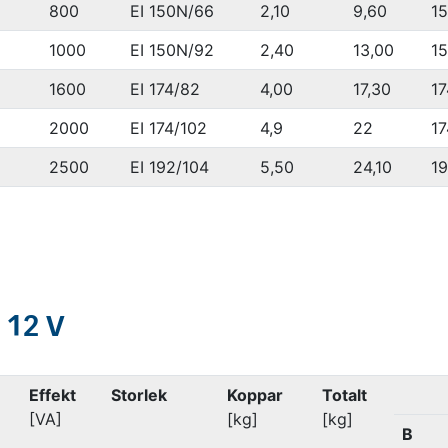
800
EI 150N/66
2,10
9,60
1
1000
EI 150N/92
2,40
13,00
1
1600
EI 174/82
4,00
17,30
17
2000
EI 174/102
4,9
22
17
2500
EI 192/104
5,50
24,10
1
 12 V
Effekt
Storlek
Koppar
Totalt
[VA]
[kg]
[kg]
B