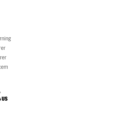
rning
rer
rer
stem