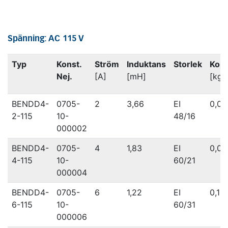
Spänning: AC 115 V
Typ
Konst.
Ström
Induktans
Storlek
Kop
Nej.
[A]
[mH]
[kg]
BENDD4-
0705-
2
3,66
EI
0,05
2-115
10-
48/16
000002
BENDD4-
0705-
4
1,83
EI
0,07
4-115
10-
60/21
000004
BENDD4-
0705-
6
1,22
EI
0,15
6-115
10-
60/31
000006