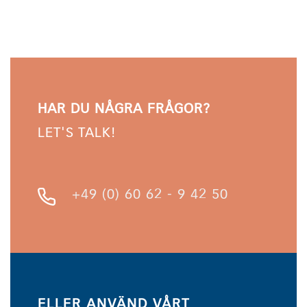
HAR DU NÅGRA FRÅGOR?
LET'S TALK!
+49 (0) 60 62 - 9 42 50
ELLER ANVÄND VÅRT