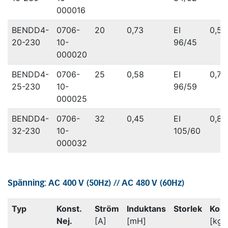
000016
BENDD4-
0706-
20
0,73
EI
0,58
20-230
10-
96/45
000020
BENDD4-
0706-
25
0,58
EI
0,74
25-230
10-
96/59
000025
BENDD4-
0706-
32
0,45
EI
0,86
32-230
10-
105/60
000032
Spänning: AC 400 V (50Hz) // AC 480 V (60Hz)
Typ
Konst.
Ström
Induktans
Storlek
Kop
Nej.
[A]
[mH]
[kg]