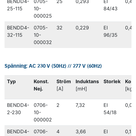
BENDD4-
0705-
25
0,293
EI
0,42
25-115
10-
84/43
000025
BENDD4-
0705-
32
0,229
EI
0,49
32-115
10-
96/35
000032
Spänning: AC 230 V (50Hz) // 277 V (60Hz)
Typ
Konst.
Ström
Induktans
Storlek
Kop
Nej.
[A]
[mH]
[kg]
BENDD4-
0706-
2
7,32
EI
0,09
2-230
10-
54/18
000002
BENDD4-
0706-
4
3,66
EI
0,14