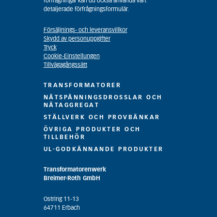
förfrågningar kan du också använda vårt
detaljerade förfrågningsformulär.
Försäljnings- och leveransvillkor
Skydd av personuppgifter
Tryck
Cookie-Einstellungen
Tillvägagångssätt
TRANSFORMATORER
NÄTSPÄNNINGSDROSSLAR OCH
NÄTAGGREGAT
STÄLLVERK OCH PROVBÄNKAR
ÖVRIGA PRODUKTER OCH
TILLBEHÖR
UL-GODKÄNNANDE PRODUKTER
Transformatorenwerk
Breimer-Roth GmbH
Ostring 11-13
64711 Erbach