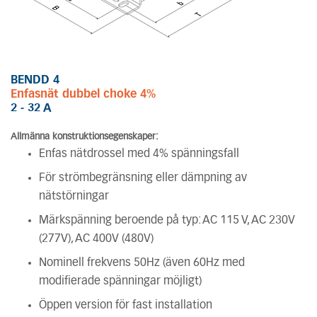
BENDD 4
Enfasnät dubbel choke 4%
2 - 32 A
Allmänna konstruktionsegenskaper:
Enfas nätdrossel med 4% spänningsfall
För strömbegränsning eller dämpning av
nätstörningar
Märkspänning beroende på typ: AC 115 V, AC 230V
(277V), AC 400V (480V)
Nominell frekvens 50Hz (även 60Hz med
modifierade spänningar möjligt)
Öppen version för fast installation