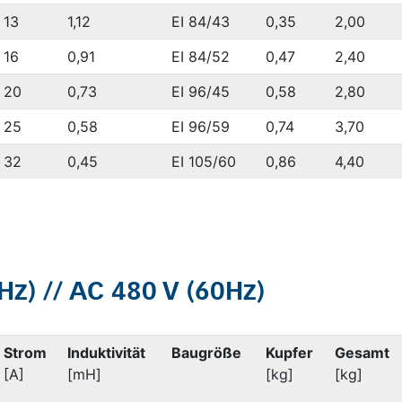
13
1,12
EI 84/43
0,35
2,00
16
0,91
EI 84/52
0,47
2,40
20
0,73
EI 96/45
0,58
2,80
25
0,58
EI 96/59
0,74
3,70
32
0,45
EI 105/60
0,86
4,40
z) // AC 480 V (60Hz)
Strom
Induktivität
Baugröße
Kupfer
Gesamt
[A]
[mH]
[kg]
[kg]