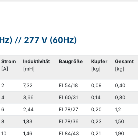
z) // 277 V (60Hz)
Strom
Induktivität
Baugröße
Kupfer
Gesamt
[A]
[mH]
[kg]
[kg]
2
7,32
EI 54/18
0,09
0,40
4
3,66
EI 60/31
0,14
0,80
6
2,44
EI 78/27
0,20
1,2
8
1,83
EI 78/36
0,23
1,50
10
1,46
EI 84/43
0,21
1,90