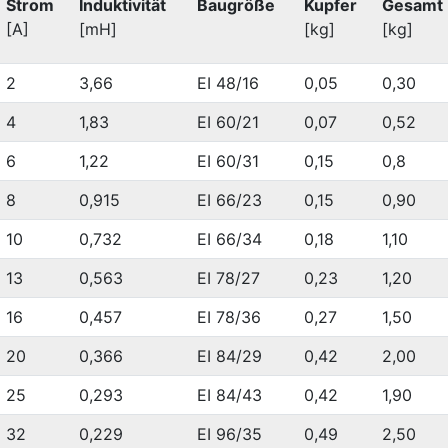
Strom
Induktivität
Baugröße
Kupfer
Gesamt
[A]
[mH]
[kg]
[kg]
2
3,66
EI 48/16
0,05
0,30
4
1,83
EI 60/21
0,07
0,52
6
1,22
EI 60/31
0,15
0,8
8
0,915
EI 66/23
0,15
0,90
10
0,732
EI 66/34
0,18
1,10
13
0,563
EI 78/27
0,23
1,20
16
0,457
EI 78/36
0,27
1,50
20
0,366
EI 84/29
0,42
2,00
25
0,293
EI 84/43
0,42
1,90
32
0,229
EI 96/35
0,49
2,50