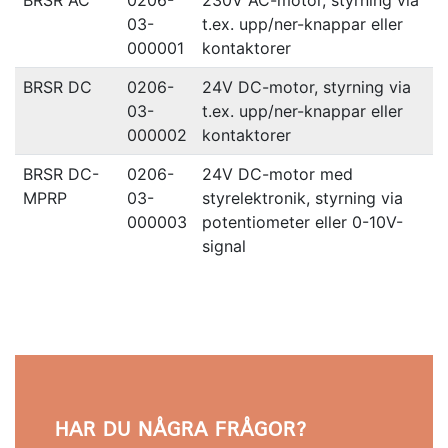
BRSR AC
0206-
230V AC-motor, styrning via
03-
t.ex. upp/ner-knappar eller
000001
kontaktorer
BRSR DC
0206-
24V DC-motor, styrning via
03-
t.ex. upp/ner-knappar eller
000002
kontaktorer
BRSR DC-
0206-
24V DC-motor med
MPRP
03-
styrelektronik, styrning via
000003
potentiometer eller 0-10V-
signal
HAR DU NÅGRA FRÅGOR?