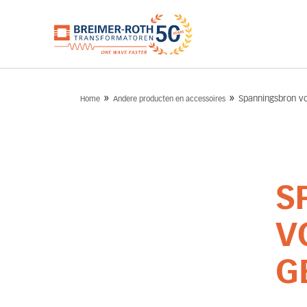
»
»
Spanningsbron vo
Home
Andere producten en accessoires
S
V
G