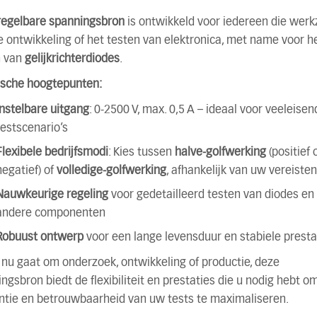
regelbare spanningsbron
is ontwikkeld voor iedereen die wer
de ontwikkeling of het testen van elektronica, met name voor h
n van
gelijkrichterdiodes
.
ische hoogtepunten:
Instelbare uitgang
: 0-2500 V, max. 0,5 A – ideaal voor veeleisen
testscenario’s
Flexibele bedrijfsmodi
: Kies tussen
halve-golfwerking
(positief 
negatief) of
volledige-golfwerking
, afhankelijk van uw vereisten
Nauwkeurige regeling
voor gedetailleerd testen van diodes en
andere componenten
Robuust ontwerp
voor een lange levensduur en stabiele presta
 nu gaat om onderzoek, ontwikkeling of productie, deze
ngsbron biedt de flexibiliteit en prestaties die u nodig hebt o
ëntie en betrouwbaarheid van uw tests te maximaliseren.