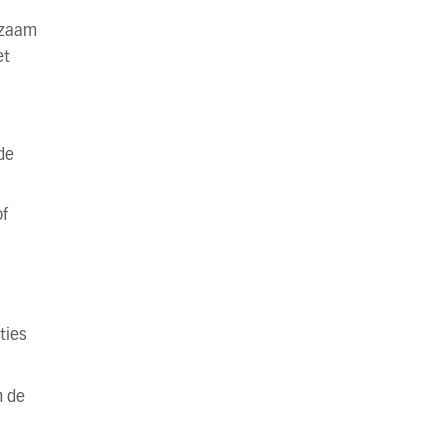
kzaam
et
de
of
ties
m de