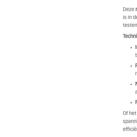
Deze
is in 
teste
Techn
Of het
spanni
effici