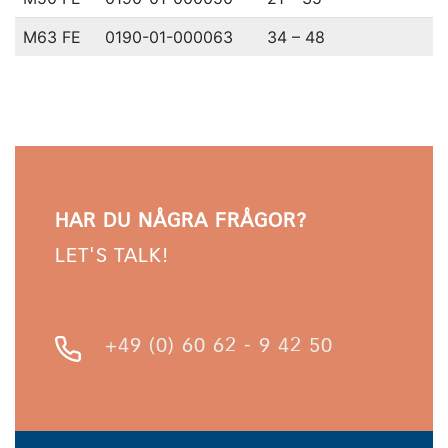
M63 FE
0190-01-000063
34 – 48
HAR DU NÅGRA FRÅGOR?
LET'S TALK!
+49 (0) 60 62 - 9 42 50