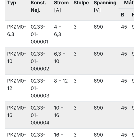
Typ
Konst.
Ström
Stolpe
Spänning
Mått 
Nej.
[A]
[V]
B
H
PKZM0-
0233-
4 –
3
690
45
93
6.3
01-
6,3
000001
PKZM0-
0233-
6,3 –
3
690
45
93
10
01-
10
000002
PKZM0-
0233-
8 – 12
3
690
45
93
12
01-
000003
PKZM0-
0233-
10 –
3
690
45
93
16
01-
16
000004
PKZM0-
0233-
16 –
3
690
45
93