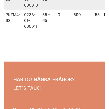
000010
PKZM4-
0233-
55 –
3
690
55
14
63
01-
65
000011
HAR DU NÅGRA FRÅGOR?
LET'S TALK!