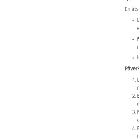
En åts
Påver