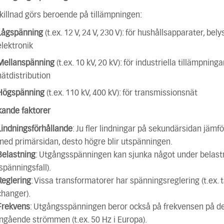
killnad görs beroende på tillämpningen:
Lågspänning
(t.ex. 12 V, 24 V, 230 V): för hushållsapparater, bely
elektronik
Mellanspänning
(t.ex. 10 kV, 20 kV): för industriella tillämpning
nätdistribution
Högspänning
(t.ex. 110 kV, 400 kV): för transmissionsnät
kande faktorer
Lindningsförhållande
: Ju fler lindningar på sekundärsidan jämfö
med primärsidan, desto högre blir utspänningen.
Belastning
: Utgångsspänningen kan sjunka något under belast
(spänningsfall).
Reglering
: Vissa transformatorer har spänningsreglering (t.ex. 
changer).
Frekvens
: Utgångsspänningen beror också på frekvensen på d
ingående strömmen (t.ex. 50 Hz i Europa).