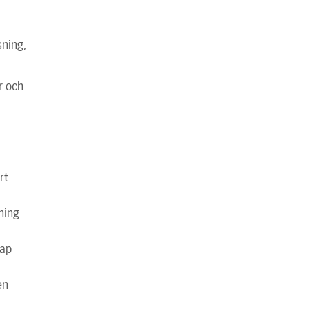
sning,
ar och
rt
ning
tap
en