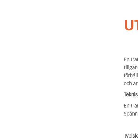
U
En tra
tillgä
förhål
och är
Tekni
En tra
Spänni
Typis