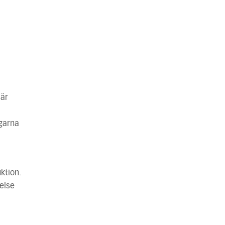
 är
ngarna
ktion.
else