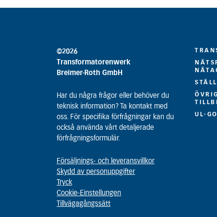
TRAN
©2026
Transformatorenwerk
NÄTS
NÄTA
Breimer-Roth GmbH
STÄL
ÖVRI
Har du några frågor eller behöver du
TILL
teknisk information? Ta kontakt med
UL-G
oss. För specifika förfrågningar kan du
också använda vårt detaljerade
förfrågningsformulär.
Försäljnings- och leveransvillkor
Skydd av personuppgifter
Tryck
Cookie-Einstellungen
Tillvägagångssätt