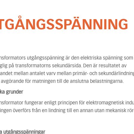
TGÅNGSSPÄNNING
nsformators utgångsspänning är den elektriska spänning som
nglig på transformatorns sekundärsida. Den är resultatet av
landet mellan antalet varv mellan primär- och sekundärlindni
 avgörande för matningen till de anslutna belastningarna.
ska grunder
nsformator fungerar enligt principen för elektromagnetisk indu
ngen överförs från en lindning till en annan utan mekanisk rör
ka utgångsspänningar