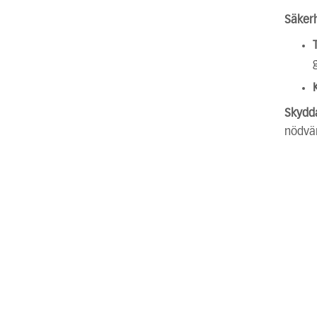
Säker
Skydd
nödvä