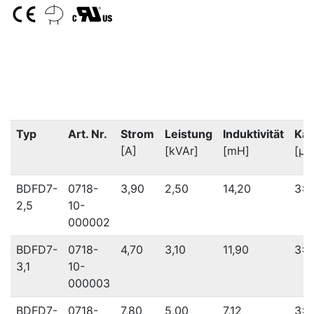
Typ
Art. Nr.
Strom
Leistung
Induktivität
Kap
[A]
[kVAr]
[mH]
[µF
BDFD7-
0718-
3,90
2,50
14,20
3x 
2,5
10-
000002
BDFD7-
0718-
4,70
3,10
11,90
3x 
3,1
10-
000003
BDFD7-
0718-
7,80
5,00
7,12
3x 