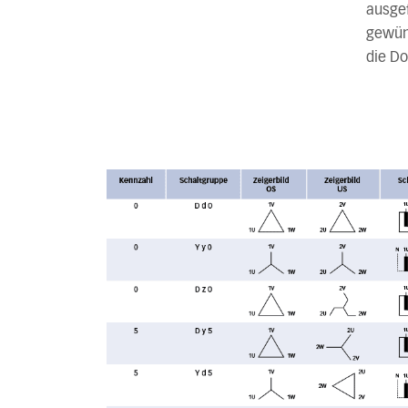
ausgef
gewüns
die Do