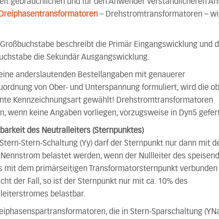
eit gebräuchlichen und für den Anwender verständlicheren An
Dreiphasentransformatoren
– Drehstromtransformatoren – w
 Großbuchstabe beschreibt die Primär Eingangswicklung und d
buchstabe die Sekundär Ausgangswicklung.
keine anderslautenden Bestellangaben mit genauerer
ordnung von Ober- und Unterspannung formuliert, wird die o
nte Kennzeichnungsart gewählt! Drehstromtransformatoren
, wenn keine Angaben vorliegen, vorzugsweise in Dyn5 gefert
barkeit des Neutralleiters (Sternpunktes)
 Stern-Stern-Schaltung (Yy) darf der Sternpunkt nur dann mit 
 Nennstrom belastet werden, wenn der Nullleiter des speisen
 mit dem primärseitigen Transformatorsternpunkt verbunden is
icht der Fall, so ist der Sternpunkt nur mit ca. 10% des
eiterstromes belastbar.
eiphasenspartransformatoren, die in Stern-Sparschaltung (YN