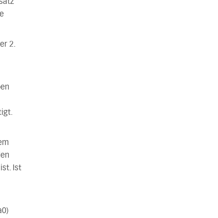
satz
ie
er 2.
ben
igt.
dem
den
t. Ist
a0)