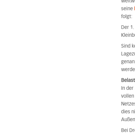
weltw
seine
folgt:
Der 1.
Klein
Sind 
Lagezu
genan
werden
Belast
In der
vollen
Netzes
dies n
Außenl
Bei Dr