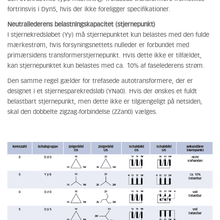
fortrinsvis i Dyn5, hvis der ikke foreligger specifikationer.
Neutrallederens belastningskapacitet (stjernepunkt)
I stjernekredsløbet (Yy) må stjernepunktet kun belastes med den fulde
mærkestrøm, hvis forsyningsnettets nulleder er forbundet med
primærsidens transformerstjernepunkt. Hvis dette ikke er tilfældet,
kan stjernepunktet kun belastes med ca. 10% af faselederens strøm.
Den samme regel gælder for trefasede autotransformere, der er
designet i et stjernesparekredsløb (YNa0). Hvis der ønskes et fuldt
belastbart stjernepunkt, men dette ikke er tilgængeligt på netsiden,
skal den dobbelte zigzag-forbindelse (ZZan0) vælges.