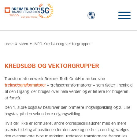
»
»
INFO Kredsløb og vektorgrupper
Home
Viden
KREDSLØB OG VEKTORGRUPPER
Transformatorenwerk Breimer-Roth GmbH mærker sine
trefasetransformatorer
– trefasetransformatorer – som følger i henhold
til den tilgang, der bruges over hele verden og er lettere for brugeren
at forstå:
Den 1. store bogstav beskriver den primære indgangsvikling og 2. Lille
bogstav på den sekundære udgangsvikling.
Hvis der ikke er formuleret andre ordrespecifikationer med en mere
præcis tildeling af positionen for den øvre og nedre spænding, vælges
den ovennævnte type mærkning! Trefasede transformere fremstilles