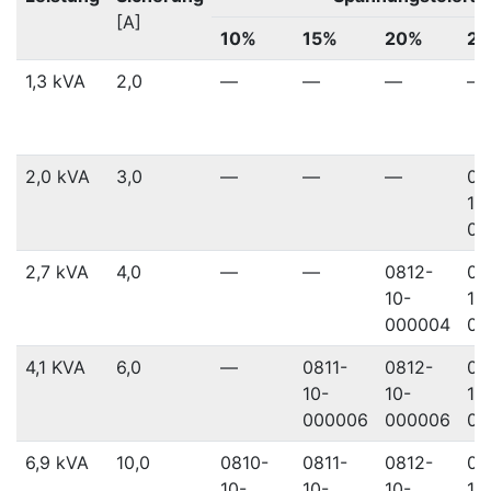
[A]
10%
15%
20%
2
1,3 kVA
2,0
—
—
—
—
2,0 kVA
3,0
—
—
—
08
10
00
2,7 kVA
4,0
—
—
0812-
08
10-
10
000004
00
4,1 KVA
6,0
—
0811-
0812-
08
10-
10-
10
000006
000006
00
6,9 kVA
10,0
0810-
0811-
0812-
08
10-
10-
10-
10