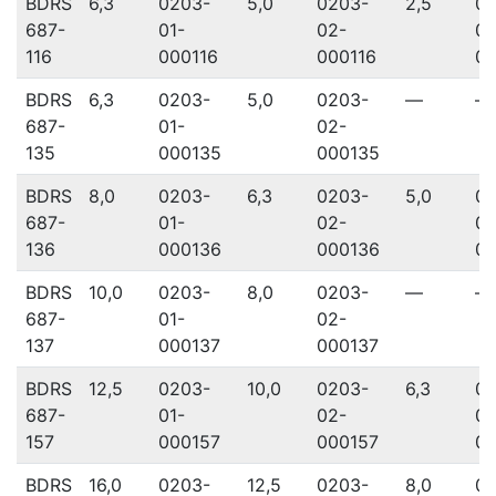
BDRS
6,3
0203-
5,0
0203-
2,5
02
687-
01-
02-
03
116
000116
000116
00
BDRS
6,3
0203-
5,0
0203-
—
—
687-
01-
02-
135
000135
000135
BDRS
8,0
0203-
6,3
0203-
5,0
02
687-
01-
02-
03
136
000136
000136
00
BDRS
10,0
0203-
8,0
0203-
—
—
687-
01-
02-
137
000137
000137
BDRS
12,5
0203-
10,0
0203-
6,3
02
687-
01-
02-
03
157
000157
000157
00
BDRS
16,0
0203-
12,5
0203-
8,0
02