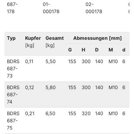
687-
01-
02-
03
178
000178
000178
00
Typ
Kupfer
Gesamt
Abmessungen [mm]
[kg]
[kg]
G
H
D
M
d
BDRS
0,11
5,50
155
300
140
M10
6
687-
73
BDRS
0,12
5,80
155
300
140
M10
6
687-
74
BDRS
0,21
6,50
155
320
140
M10
6
687-
75