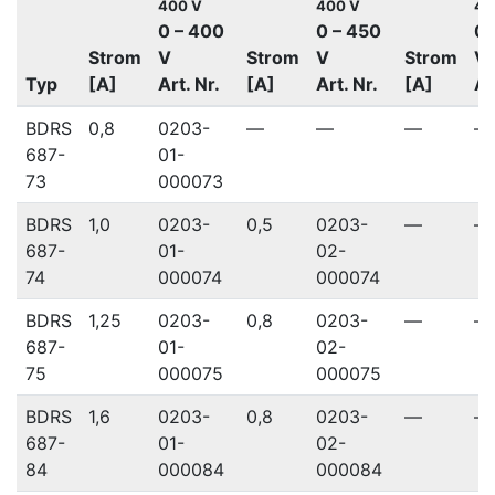
400 V
400 V
40
0 – 400
0 – 450
0 
Strom
V
Strom
V
Strom
V
Typ
[A]
Art. Nr.
[A]
Art. Nr.
[A]
Ar
BDRS
0,8
0203-
—
—
—
—
687-
01-
73
000073
BDRS
1,0
0203-
0,5
0203-
—
—
687-
01-
02-
74
000074
000074
BDRS
1,25
0203-
0,8
0203-
—
—
687-
01-
02-
75
000075
000075
BDRS
1,6
0203-
0,8
0203-
—
—
687-
01-
02-
84
000084
000084