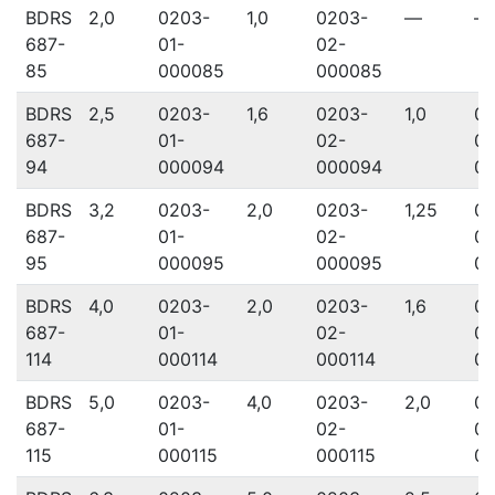
BDRS
2,0
0203-
1,0
0203-
—
—
687-
01-
02-
85
000085
000085
BDRS
2,5
0203-
1,6
0203-
1,0
02
687-
01-
02-
03
94
000094
000094
0
BDRS
3,2
0203-
2,0
0203-
1,25
02
687-
01-
02-
03
95
000095
000095
0
BDRS
4,0
0203-
2,0
0203-
1,6
02
687-
01-
02-
03
114
000114
000114
00
BDRS
5,0
0203-
4,0
0203-
2,0
02
687-
01-
02-
03
115
000115
000115
00