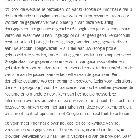
kunt u de kaartfunctie comfortabel gebruiken.
(2) Door de website te bezoeken, ontvangt Google de informatie dat u
de betreffende subpagina van onze website hebt bezocht. Daarnaast
worden de gegevens vermeld onder § 4 van deze verklaring
doorgegeven. Dit gebeurt ongeacht of Google een gebruikersaccount
verschaft waarmee u bent ingelogd of dat er geen gebruikersaccount
bestaat. Als u bij Google bent ingelogd, worden uw gegevens direct
aan uw account toegewezen. Als u niet aan uw Google-profiel
gekoppeld wilt worden, moet u uitloggen voordat u de knop activeert.
Google slaat uw gegevens op in de vorm van gebruiksprofielen en
gebruikt deze om te adverteren, marktonderzoek te doen en/of om de
website aan te passen aan de behoeften van de gebruiker. Een
dergelijke evaluatie wordt met name uitgevoerd (zelfs voor gebruikers
die niet ingelogd zijn) voor het aanbieden van op behoeften gebaseerde
reclame en om andere gebruikers van het sociale netwerk te
informeren over uw activiteiten op onze website. U heeft het recht om
bezwaar te maken tegen het aanmaken van deze gebruikersprofielen,
en u moet contact opnemen met Google om dit recht uit te oefenen.
(3) Voor meer informatie over het doel en de reikwijdte van het
verzamelen van gegevens en de verwerking ervan door de plug-in
provider, verwijzen wij u naar het privacybeleid van de provider. Daar