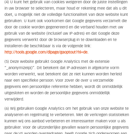
(4) U kunt het gebruik van cookies weigeren door de juiste instellingen
in uw browser te selecteren, maar houd er rekening mee dat als u dit
doet, u mogelijk niet de volledige functionaliteit van deze website kunt
gebruiken. U kunt ook voorkomen dat Google gegevens verzamelt die
door de cookie worden gegenereerd en die verband houden met uw
gebruik van de website (inclusief uw IP-adres) en dat Google deze
gegevens verwerkt door de browserplug-in te downloaden en te
installeren die beschikbaar is via de volgende link:
http://tools.google.com/dlpage/gaoptout?hl=de.
(5) Deze website gebruikt Google Analytics met de extensie
“_anonymizeIp()”. Dit betekent dat IP-adressen in afgekorte vorm
worden verwerkt, wat betekent dat ze niet kunnen worden herleid
naar een specifieke persoon. Voor zover de over u verzamelde
gegevens een persoonlijke referentie hebben, wordt dit onmiddellijk
uitgesloten en worden de persoonlijke gegevens onmiddellijk
verwijderd.
(6) Wij gebruiken Google Analytics om het gebruik van onze website te
analyseren en regelmatig te verbeteren. Met de verkregen statistieken
kunnen wij ons aanbod verbeteren en interessanter maken voor u als
gebruiker. Voor de uitzonderlijke gevallen waarin persoonlijke gegevens
naar de VS worden overgedragen, heeft Google zich onderworpen aan