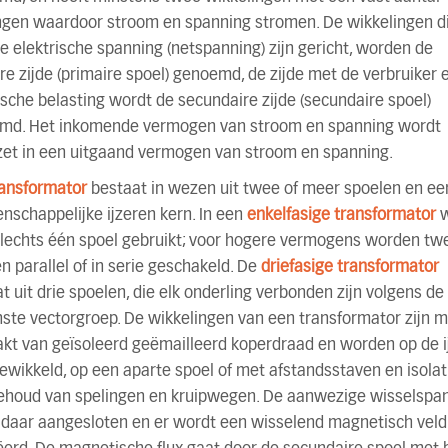
ngen waardoor stroom en spanning stromen. De wikkelingen d
e elektrische spanning (netspanning) zijn gericht, worden de
re zijde (primaire spoel) genoemd, de zijde met de verbruiker 
ische belasting wordt de secundaire zijde (secundaire spoel)
md. Het inkomende vermogen van stroom en spanning wordt
et in een uitgaand vermogen van stroom en spanning.
ransformator
bestaat in wezen uit twee of meer spoelen en ee
schappelijke ijzeren kern. In een
enkelfasige transformator
slechts één spoel gebruikt; voor hogere vermogens worden tw
n parallel of in serie geschakeld. De
driefasige transformator
t uit drie spoelen, die elk onderling verbonden zijn volgens de
te vectorgroep. De wikkelingen van een transformator zijn m
kt van geïsoleerd geëmailleerd koperdraad en worden op de i
ewikkeld, op een aparte spoel of met afstandsstaven en isolati
ehoud van spelingen en kruipwegen. De aanwezige wisselspa
 daar aangesloten en er wordt een wisselend magnetisch veld