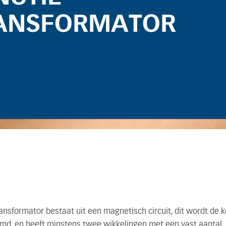
ANSFORMATOR
ansformator bestaat uit een magnetisch circuit, dit wordt de 
md, en heeft minstens twee wikkelingen met een vast aantal