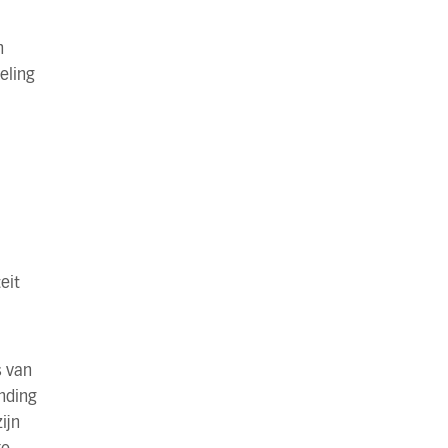
n
eling
eit
s van
inding
ijn