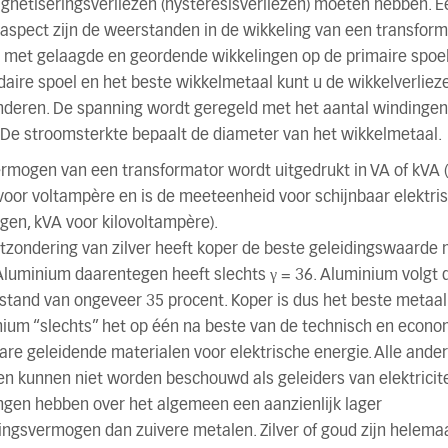
netiseringsverliezen (hysteresisverliezen) moeten hebben. E
aspect zijn de weerstanden in de wikkeling van een transform
 met gelaagde en geordende wikkelingen op de primaire spoe
aire spoel en het beste wikkelmetaal kunt u de wikkelverliez
nderen. De spanning wordt geregeld met het aantal windingen
 De stroomsterkte bepaalt de diameter van het wikkelmetaal.
rmogen van een transformator wordt uitgedrukt in VA of kVA 
voor voltampère en is de meeteenheid voor schijnbaar elektri
en, kVA voor kilovoltampère).
tzondering van zilver heeft koper de beste geleidingswaarde 
Aluminium daarentegen heeft slechts γ = 36. Aluminium volgt 
stand van ongeveer 35 procent. Koper is dus het beste metaal
ium “slechts” het op één na beste van de technisch en econo
are geleidende materialen voor elektrische energie. Alle ande
n kunnen niet worden beschouwd als geleiders van elektricite
ngen hebben over het algemeen een aanzienlijk lager
ingsvermogen dan zuivere metalen. Zilver of goud zijn helema