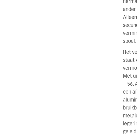
hermag
ander 
Alleen
secund
vermi
spoel.
Het ve
staat 
vermog
Met ui
= 56. 
een af
alumin
bruikb
metale
legeri
geleid