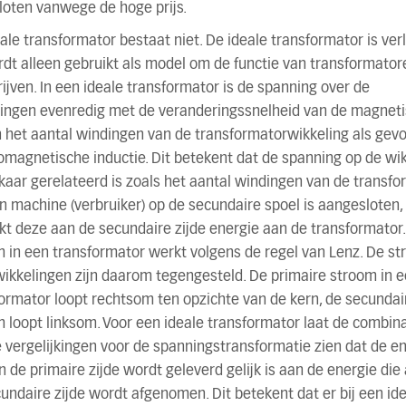
loten vanwege de hoge prijs.
ale transformator bestaat niet. De ideale transformator is verl
dt alleen gebruikt als model om de functie van transformator
ijven. In een ideale transformator is de spanning over de
lingen evenredig met de veranderingssnelheid van de magnet
n het aantal windingen van de transformatorwikkeling als gevo
omagnetische inductie. Dit betekent dat de spanning op de wi
kaar gerelateerd is zoals het aantal windingen van de transfo
n machine (verbruiker) op de secundaire spoel is aangesloten,
kt deze aan de secundaire zijde energie aan de transformator
 in een transformator werkt volgens de regel van Lenz. De s
wikkelingen zijn daarom tegengesteld. De primaire stroom in 
ormator loopt rechtsom ten opzichte van de kern, de secundai
 loopt linksom. Voor een ideale transformator laat de combina
 vergelijkingen voor de spanningstransformatie zien dat de e
n de primaire zijde wordt geleverd gelijk is aan de energie die
undaire zijde wordt afgenomen. Dit betekent dat er bij een id