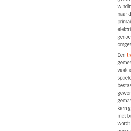
windi
naar d
primai
elektr
genoe
omgez
Een
t
gemeen
vaak 
spoele
bestaa
gewens
gemaa
kern g
met b
wordt