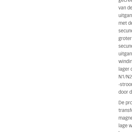
gecreë
van de
uitga
met d
secund
groter
secund
uitgan
windin
lager 
N1/N2 
-stroo
door d
De pro
transf
magnet
lage 