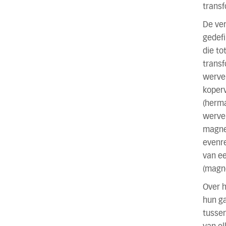
transf
De ver
gedefi
die to
transf
wervel
koperv
(herma
wervel
magnet
evenre
van ee
(magne
Over 
hun ga
tussen