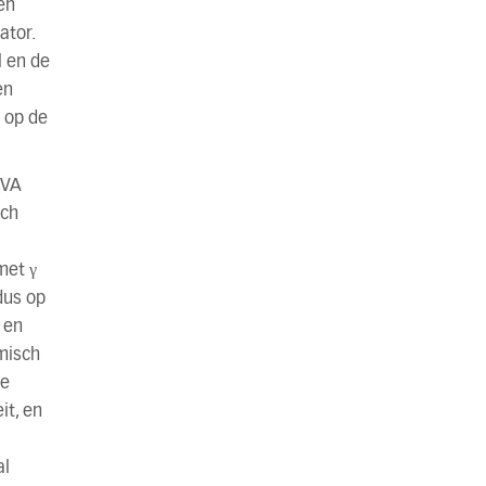
en
ator.
l en de
en
 op de
(VA
sch
met γ
dus op
 en
misch
re
it, en
al