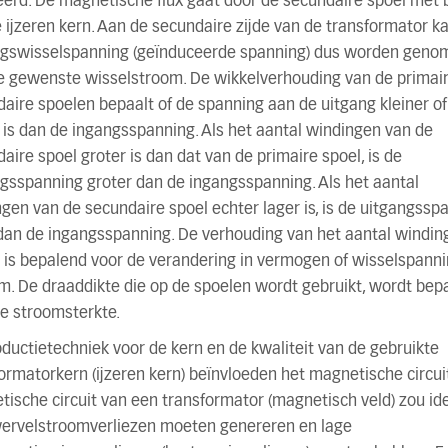
erd. De magnetische flux gaat door de secundaire spoel met 
 ijzeren kern. Aan de secundaire zijde van de transformator k
ngswisselspanning (geïnduceerde spanning) dus worden geno
e gewenste wisselstroom. De wikkelverhouding van de primai
aire spoelen bepaalt of de spanning aan de uitgang kleiner of
 is dan de ingangsspanning. Als het aantal windingen van de
aire spoel groter is dan dat van de primaire spoel, is de
gsspanning groter dan de ingangsspanning. Als het aantal
gen van de secundaire spoel echter lager is, is de uitgangssp
dan de ingangsspanning. De verhouding van het aantal windin
is bepalend voor de verandering in vermogen of wisselspanni
m. De draaddikte die op de spoelen wordt gebruikt, wordt bep
e stroomsterkte.
ductietechniek voor de kern en de kwaliteit van de gebruikte
ormatorkern (ijzeren kern) beïnvloeden het magnetische circui
ische circuit van een transformator (magnetisch veld) zou ide
wervelstroomverliezen moeten genereren en lage