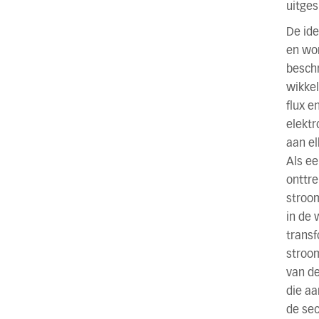
uitges
De ide
en wor
beschr
wikke
flux e
elektr
aan el
Als ee
onttre
stroom
in de 
transf
stroom
van de
die aa
de sec