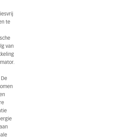
iesvrij
en te
ische
lg van
kkeling
rmator.
. De
tromen
een
re
tie
nergie
 aan
eale