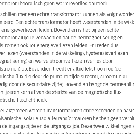
ormator theoretisch geen warmteverlies optreedt.
schillen met een echte transformator kunnen als volgt worde
nieerd. Een echte transformator heeft weerstanden in de wikk
t energieverliezen leiden. Bovendien is het bij een echte
ormator altijd te verwachten dat de hermagnetisering en
stromen ook tot energieverliezen leiden. Er treden dus
erliezen (weerstanden in de wikkeling), hysteresisverliezen
gnetisering) en wervelstroomverliezen (verlies door
stromen) op. Bovendien treedt er altijd lekstroom op (de
ische flux die door de primaire zijde stroomt, stroomt niet
dig door de secundaire zijde). Bovendien hangt de permeabilit
n ijzeren kern af van de sterkte van de magnetische flux
tische fluxdichtheid).
het algemeen worden transformatoren onderscheiden op basi
lvanische isolatie. Isolatietransformatoren hebben geen verb
 de ingangszijde en de uitgangszijde. Deze twee wikkelingen z