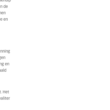
behulp
an de
men
re en
anning
gen
ng en
aald
t. Het
aliter