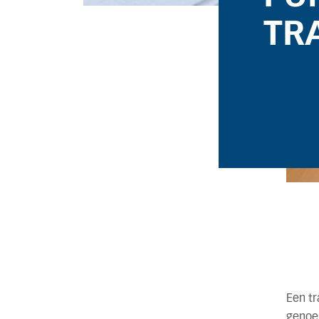
TR
Een tr
genoe