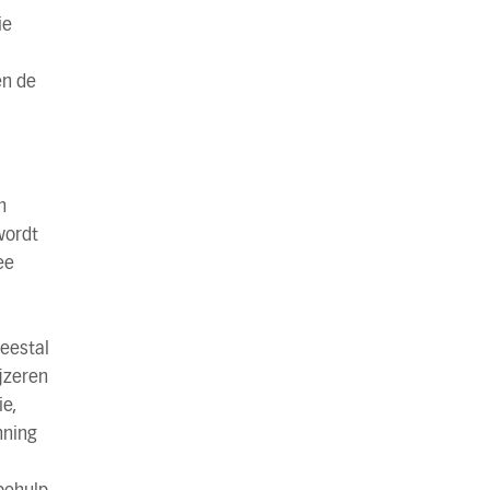
ie
en de
n
wordt
ee
eestal
jzeren
e,
nning