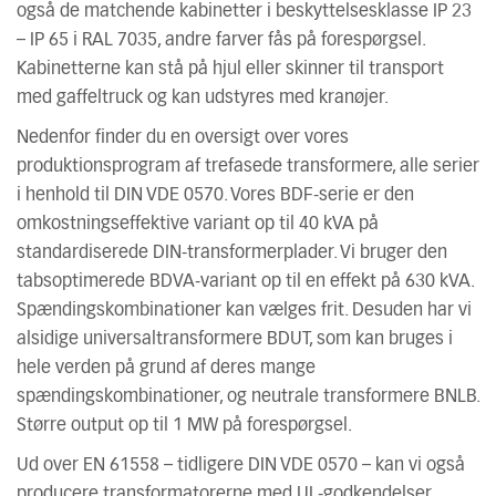
også de matchende kabinetter i beskyttelsesklasse IP 23
– IP 65 i RAL 7035, andre farver fås på forespørgsel.
Kabinetterne kan stå på hjul eller skinner til transport
med gaffeltruck og kan udstyres med kranøjer.
Nedenfor finder du en oversigt over vores
produktionsprogram af trefasede transformere, alle serier
i henhold til DIN VDE 0570. Vores BDF-serie er den
omkostningseffektive variant op til 40 kVA på
standardiserede DIN-transformerplader. Vi bruger den
tabsoptimerede BDVA-variant op til en effekt på 630 kVA.
Spændingskombinationer kan vælges frit. Desuden har vi
alsidige universaltransformere BDUT, som kan bruges i
hele verden på grund af deres mange
spændingskombinationer, og neutrale transformere BNLB.
Større output op til 1 MW på forespørgsel.
Ud over EN 61558 – tidligere DIN VDE 0570 – kan vi også
producere transformatorerne med UL-godkendelser.