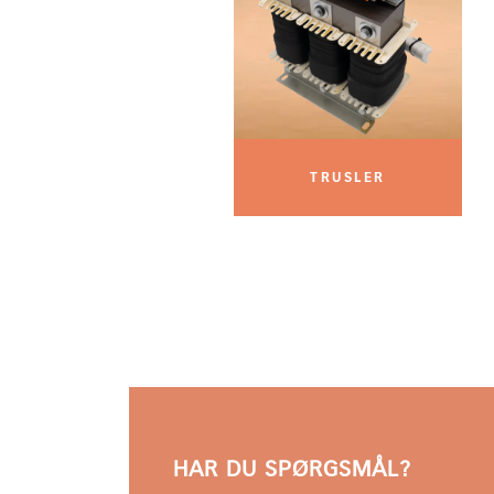
TRUSLER
HAR DU SPØRGSMÅL?