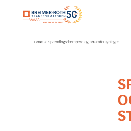
»
Spændingsdæmpere og strømforsyninger
Home
S
O
S