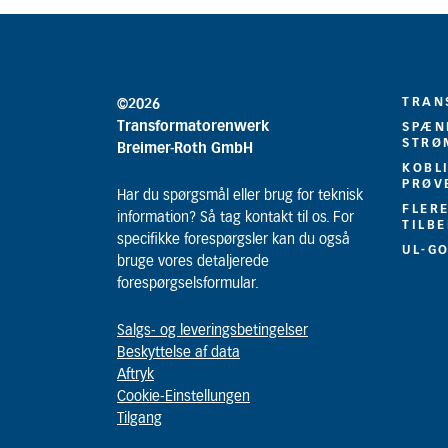
TRAN
©2026
Transformatorenwerk
SPÆN
STRØ
Breimer-Roth GmbH
KOBL
PRØV
Har du spørgsmål eller brug for teknisk
FLER
information? Så tag kontakt til os. For
TILB
specifikke forespørgsler kan du også
UL-G
bruge vores detaljerede
forespørgselsformular.
Salgs- og leveringsbetingelser
Beskyttelse af data
Aftryk
Cookie-Einstellungen
Tilgang