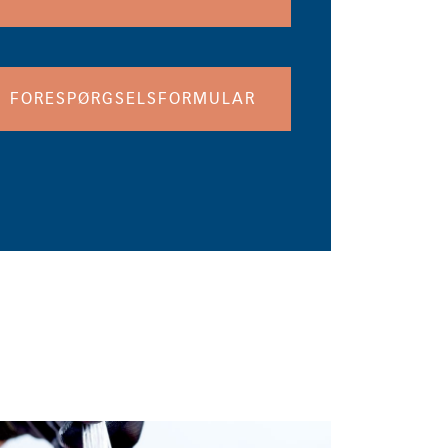
FORESPØRGSELSFORMULAR