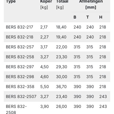
Type
Koper
Totaal
Afmetingen
[kg]
[kg]
[mm]
B
T
H
BERS 832-217
2,17
18,40
240
240
218
BERS 832-218
2,27
19,40
240
240
218
BERS 832-257
3,17
22,00
315
315
218
BERS 832-258
3,27
23,30
315
315
218
BERS 832-297
4,50
29,30
315
315
218
BERS 832-298
4,60
30,00
315
315
218
BERS 832-358
5,50
36,70
390
390
218
BERS 832-2507
3,27
23,40
390
390
243
BERS 832-
3,90
26,00
390
390
243
2508