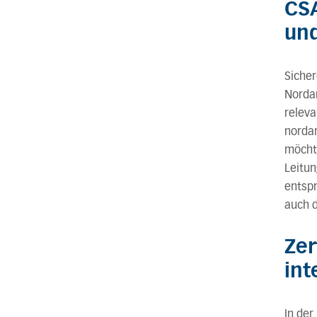
CSA
un
Sicher
Nordam
releva
nordam
möchte
Leitu
entspr
auch d
Zer
int
In der