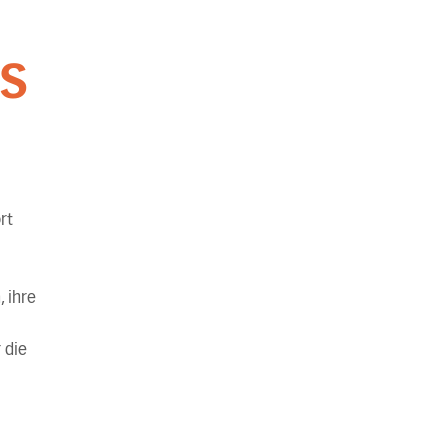
DS
rt
 ihre
 die