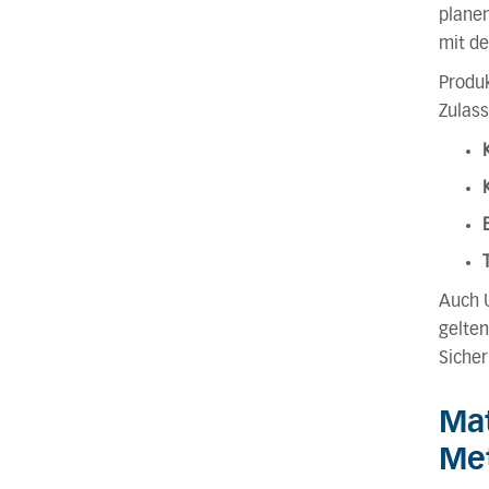
planen
mit de
Produk
Zulass
Auch U
gelten
Sicher
Mat
Met