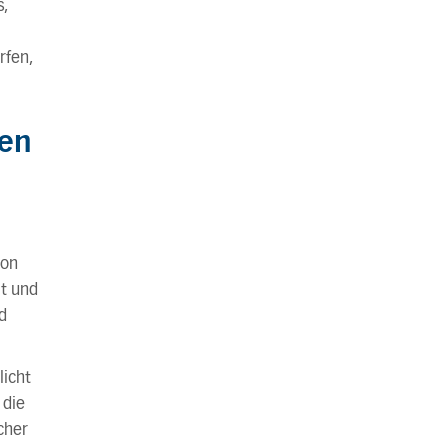
,
rfen,
ten
von
t und
d
icht
 die
cher