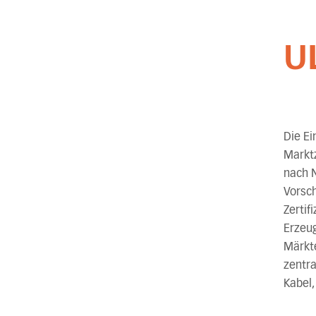
U
Die Ei
Marktz
nach N
Vorsch
Zertif
Erzeu
Märkte
zentra
Kabel,