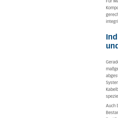
Für M
Kompo
gerec
integr
Ind
und
Gerade
maßges
abgest
System
Kabel
spezie
Auch 
Bestan