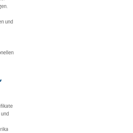
gen.
en und
onellen
,
fikate
- und
rika