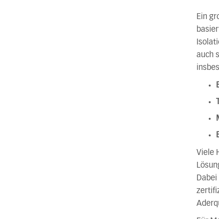
Ein gr
basier
Isolat
auch s
insbes
Viele 
Lösung
Dabei 
zertif
Aderqu