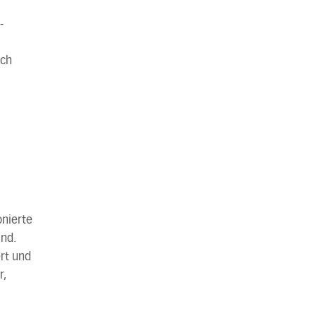
-
och
onierte
nd.
rt und
r,