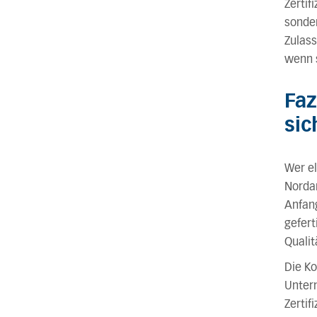
Zertif
sonder
Zulass
wenn s
Faz
sic
Wer el
Nordam
Anfang
gefert
Qualit
Die K
Untern
Zertif