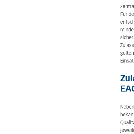
zentra
Für de
entsc
minde
sicher
Zulass
gelten
Einsa
Zul
EA
Neben 
bekann
Qualit
jewei