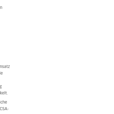
en
insatz
le
g
kelt.
iche
 CSA-