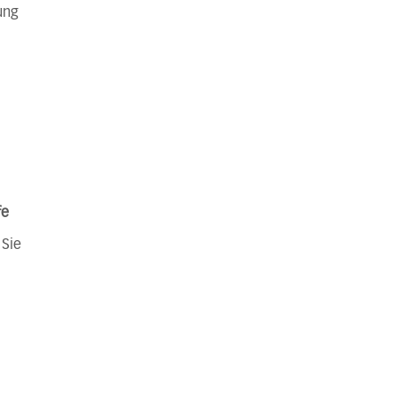
ung
fe
 Sie