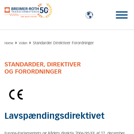
»
»
Standarder Direktiver Forordninger
Home
Viden
STANDARDER, DIREKTIVER
OG FORORDNINGER
Lavspændingsdirektivet
Europa-Parlamentets og Rådets direktiv 2006/95/EF af 12. december