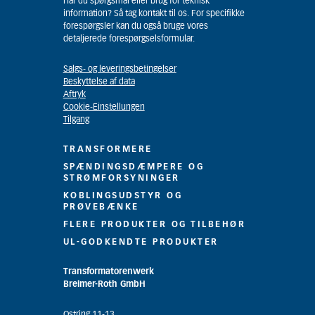
Har du spørgsmål eller brug for teknisk
information? Så tag kontakt til os. For specifikke
forespørgsler kan du også bruge vores
detaljerede forespørgselsformular.
Salgs- og leveringsbetingelser
Beskyttelse af data
Aftryk
Cookie-Einstellungen
Tilgang
TRANSFORMERE
SPÆNDINGSDÆMPERE OG
STRØMFORSYNINGER
KOBLINGSUDSTYR OG
PRØVEBÆNKE
FLERE PRODUKTER OG TILBEHØR
UL-GODKENDTE PRODUKTER
Transformatorenwerk
Breimer-Roth GmbH
Ostring 11-13