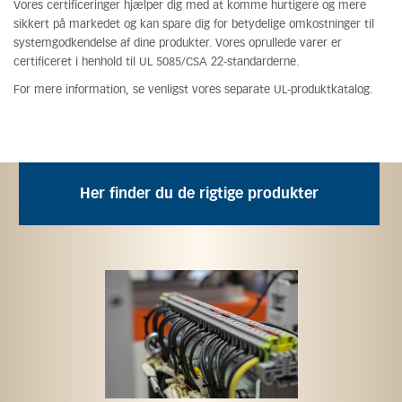
Vores certificeringer hjælper dig med at komme hurtigere og mere
sikkert på markedet og kan spare dig for betydelige omkostninger til
systemgodkendelse af dine produkter. Vores oprullede varer er
certificeret i henhold til UL 5085/CSA 22-standarderne.
For mere information, se venligst vores separate UL-produktkatalog.
Her finder du de rigtige produkter