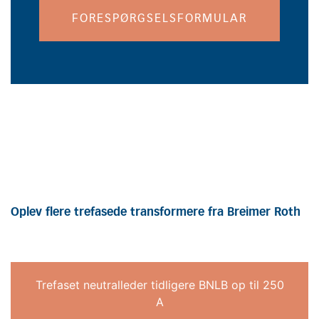
FORESPØRGSELSFORMULAR
Oplev flere trefasede transformere fra Breimer Roth
Trefaset neutralleder tidligere BNLB op til 250
A