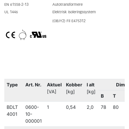
EN 61558-2-13
Autotransformere
UL 1446
Elektrisk isoleringssystem
(OBJY2) Fil E475312
Type
Art. Nr.
Aktuel
Kobber
I alt
Dime
[VA]
[kg]
[kg]
B
T
H
BDLT
0600-
1
0,54
2,0
78
80
8
4001
10-
000001