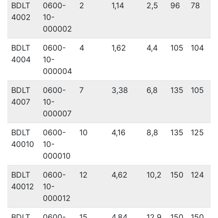
BDLT
0600-
2
1,14
2,5
96
78
1
4002
10-
000002
BDLT
0600-
4
1,62
4,4
105
104
1
4004
10-
000004
BDLT
0600-
7
3,38
6,8
135
105
1
4007
10-
000007
BDLT
0600-
10
4,16
8,8
135
125
1
40010
10-
000010
BDLT
0600-
12
4,62
10,2
150
124
1
40012
10-
000012
BDLT
0600-
15
4,84
12,9
150
150
1