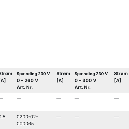
Strøm
Strøm
Strøm
Spænding 230 V
Spænding 230 V
[A]
0 – 260 V
[A]
0 – 300 V
[A]
Art. Nr.
Art. Nr.
—
—
—
—
—
0,5
0200-02-
—
—
—
000065