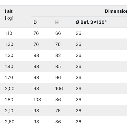
I alt
Dimensio
[kg]
D
H
Ø Bef. 3×120°
1,10
76
66
26
1,30
76
76
26
1,30
98
82
26
1,40
98
85
26
1,70
98
96
26
2,00
98
106
26
1,80
108
86
26
2,10
98
76
26
2,60
98
86
26