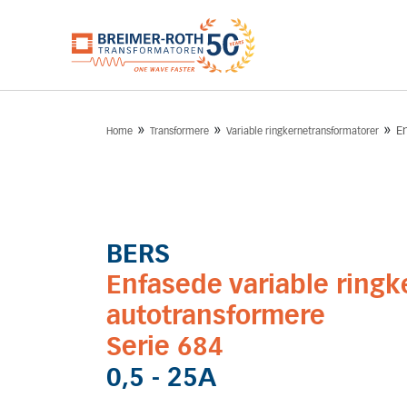
»
»
»
E
Home
Transformere
Variable ringkernetransformatorer
BERS
Enfasede variable ringk
autotransformere
Serie 684
0,5 - 25A