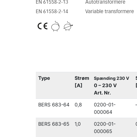
EN 61558-2-13
Autotransformere
EN 61558-2-14
Variable transformere
Type
Strøm
Spænding 230 V
[A]
0 – 230 V
Art. Nr.
BERS 683-64
0,8
0200-01-
000064
BERS 683-65
1,0
0200-01-
000065