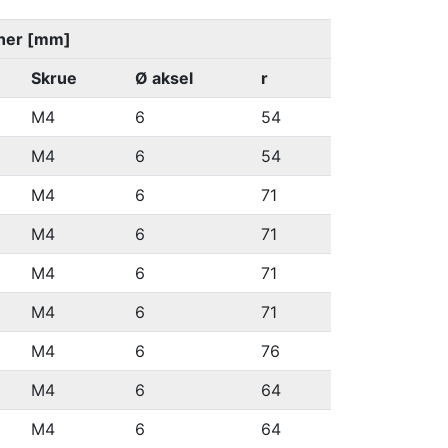
ner [mm]
Skrue
Ø aksel
r
M4
6
54
M4
6
54
M4
6
71
M4
6
71
M4
6
71
M4
6
71
M4
6
76
M4
6
64
M4
6
64