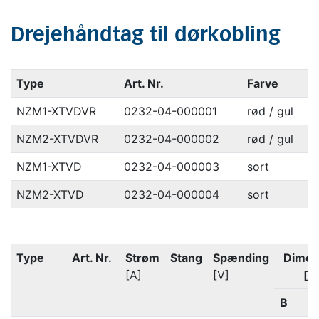
Drejehåndtag til dørkobling
Type
Art. Nr.
Farve
NZM1-XTVDVR
0232-04-000001
rød / gul
NZM2-XTVDVR
0232-04-000002
rød / gul
NZM1-XTVD
0232-04-000003
sort
NZM2-XTVD
0232-04-000004
sort
Type
Art. Nr.
Strøm
Stang
Spænding
Dimen
[A]
[V]
[m
B
H