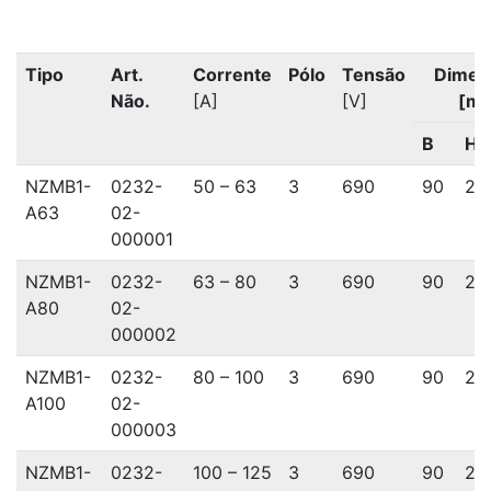
Tipo
Art.
Corrente
Pólo
Tensão
Dimen
Não.
[A]
[V]
[m
B
H
NZMB1-
0232-
50 – 63
3
690
90
26
A63
02-
000001
NZMB1-
0232-
63 – 80
3
690
90
26
A80
02-
000002
NZMB1-
0232-
80 – 100
3
690
90
26
A100
02-
000003
NZMB1-
0232-
100 – 125
3
690
90
26