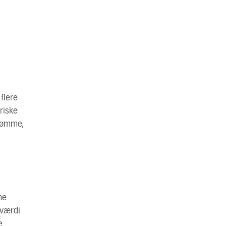
flere
riske
trømme,
ne
pværdi
e