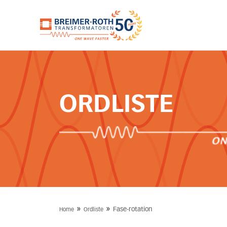
ORDLISTE
»
»
Fase-rotation
Home
Ordliste