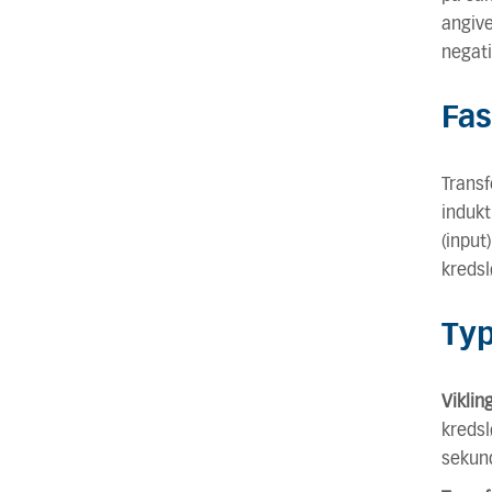
angive
negati
Fas
Transf
indukt
(input
kredsl
Typ
Vikli
kredsl
sekun