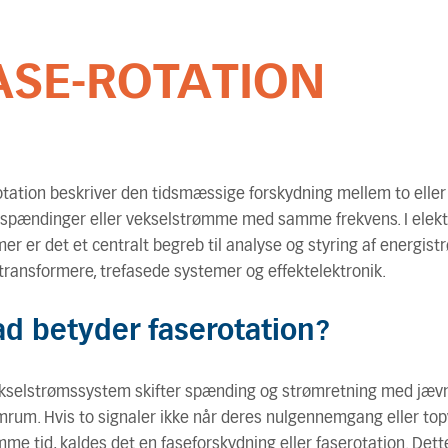
ASE-ROTATION
tation beskriver den tidsmæssige forskydning mellem to eller 
spændinger eller vekselstrømme med samme frekvens. I elekt
er er det et centralt begreb til analyse og styring af energis
 transformere, trefasede systemer og effektelektronik.
d betyder faserotation?
vekselstrømssystem skifter spænding og strømretning med jæv
rum. Hvis to signaler ikke når deres nulgennemgang eller to
me tid, kaldes det en faseforskydning eller faserotation. Dett