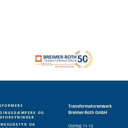
SFORMERE
Transformatorenwerk
Breimer-Roth GmbH
DINGSDÆMPERE OG
MFORSYNINGER
INGSUDSTYR OG
Ostring 11-13