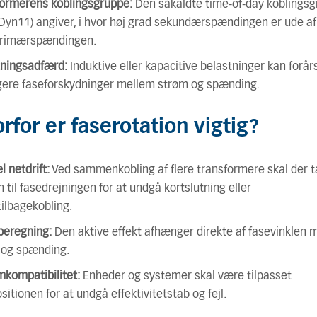
formerens koblingsgruppe:
Den såkaldte time-of-day koblings
. Dyn11) angiver, i hvor høj grad sekundærspændingen er ude af
rimærspændingen.
tningsadfærd:
Induktive eller kapacitive belastninger kan forå
gere faseforskydninger mellem strøm og spænding.
rfor er faserotation vigtig?
l netdrift:
Ved sammenkobling af flere transformere skal der 
 til fasedrejningen for at undgå kortslutning eller
tilbagekobling.
beregning:
Den aktive effekt afhænger direkte af fasevinklen 
 og spænding.
kompatibilitet:
Enheder og systemer skal være tilpasset
sitionen for at undgå effektivitetstab og fejl.