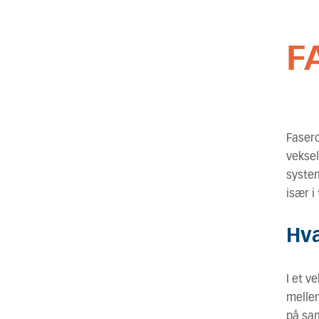
F
Fasero
veksel
system
især i
Hva
I et 
mellem
på sam