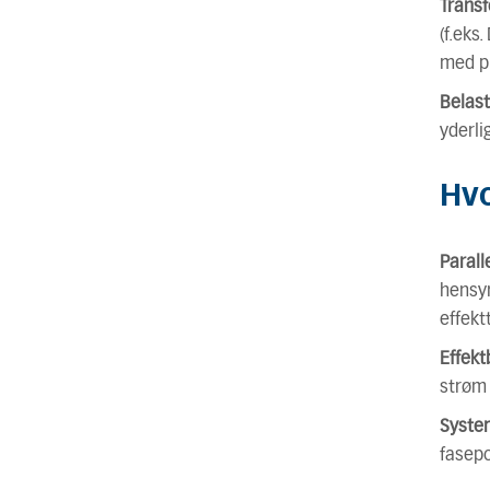
Trans
(f.eks
med p
Belas
yderli
Hvo
Paralle
hensyn
effekt
Effekt
strøm
System
fasepo