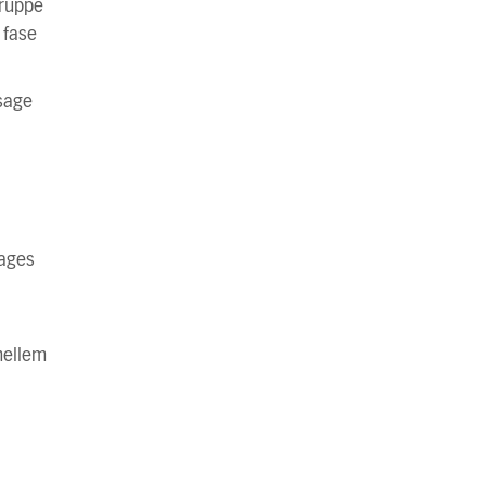
gruppe
 fase
rsage
tages
mellem