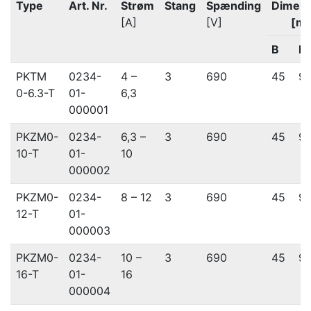
Type
Art. Nr.
Strøm
Stang
Spænding
Dimens
[A]
[V]
[m
B
H
PKTM
0234-
4 –
3
690
45
9
0-6.3-T
01-
6,3
000001
PKZM0-
0234-
6,3 –
3
690
45
9
10-T
01-
10
000002
PKZM0-
0234-
8 – 12
3
690
45
9
12-T
01-
000003
PKZM0-
0234-
10 –
3
690
45
9
16-T
01-
16
000004