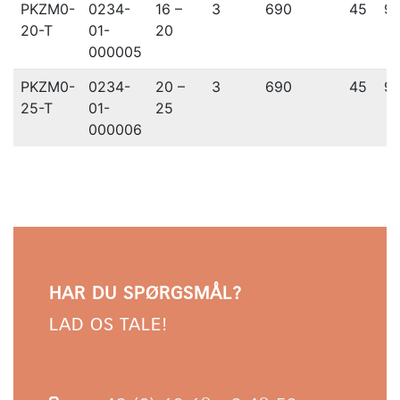
PKZM0-
0234-
16 –
3
690
45
9
20-T
01-
20
000005
PKZM0-
0234-
20 –
3
690
45
9
25-T
01-
25
000006
HAR DU SPØRGSMÅL?
LAD OS TALE!