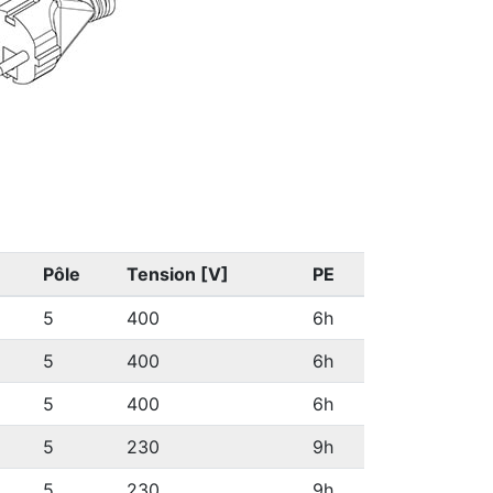
Pôle
Tension [V]
PE
5
400
6h
5
400
6h
5
400
6h
5
230
9h
5
230
9h