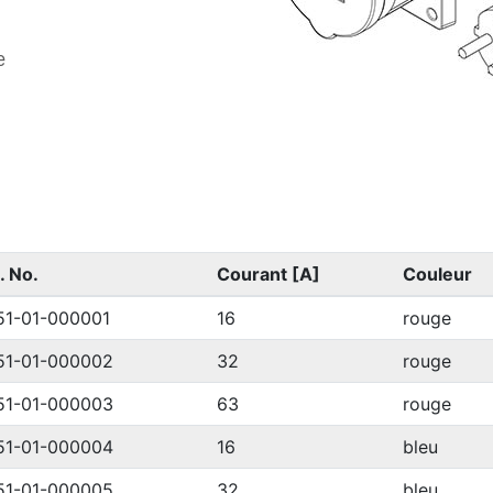
e
. No.
Courant [A]
Couleur
51-01-000001
16
rouge
51-01-000002
32
rouge
51-01-000003
63
rouge
51-01-000004
16
bleu
51-01-000005
32
bleu