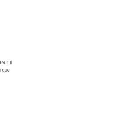
eur. Il
i que