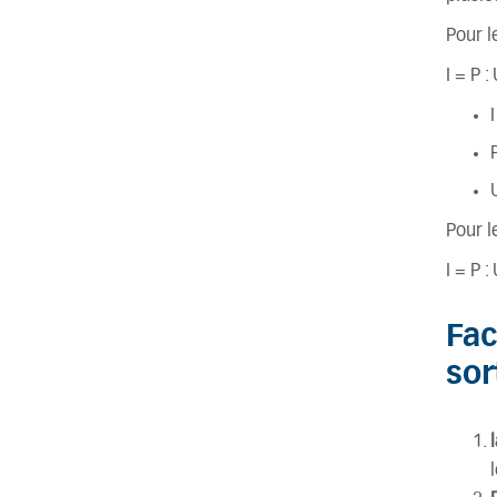
Pour 
I = P :
Pour l
I = P :
Fac
sor