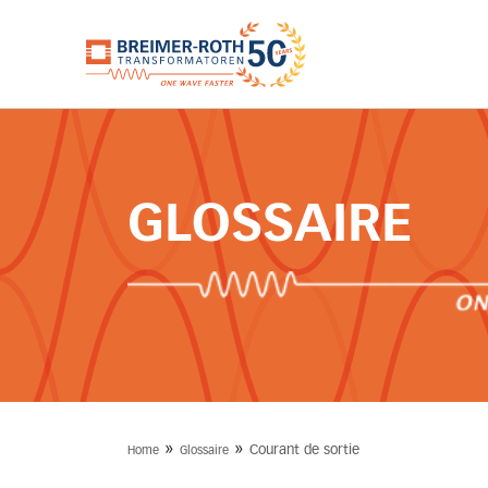
GLOSSAIRE
»
»
Courant de sortie
Home
Glossaire