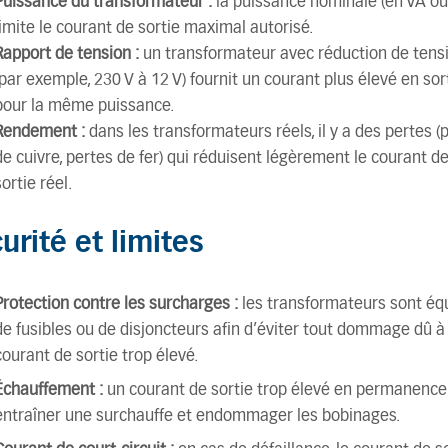
Puissance du transformateur :
la puissance nominale (en VA ou
limite le courant de sortie maximal autorisé.
Rapport de tension :
un transformateur avec réduction de tens
(par exemple, 230 V à 12 V) fournit un courant plus élevé en sor
pour la même puissance.
Rendement :
dans les transformateurs réels, il y a des pertes (
de cuivre, pertes de fer) qui réduisent légèrement le courant d
sortie réel.
urité et limites
Protection contre les surcharges :
les transformateurs sont éq
de fusibles ou de disjoncteurs afin d’éviter tout dommage dû à
courant de sortie trop élevé.
Échauffement :
un courant de sortie trop élevé en permanence
entraîner une surchauffe et endommager les bobinages.