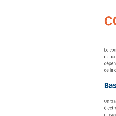
C
Le cou
dispon
dépend
de la 
Bas
Un tra
électr
plusie