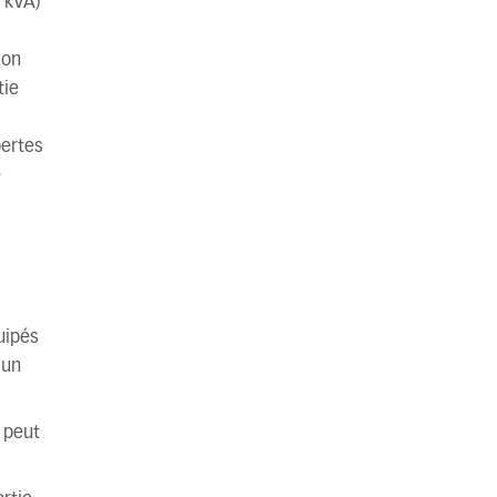
 kVA)
ion
tie
pertes
e
uipés
 un
 peut