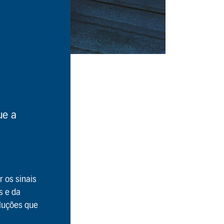
ue a
 os sinais
s e da
oluções que