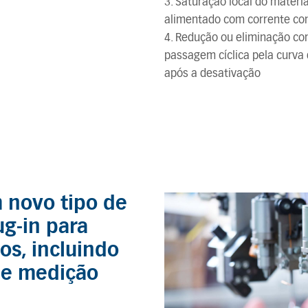
3. Saturação local do materi
alimentado com corrente co
4. Redução ou eliminação co
passagem cíclica pela curva 
após a desativação
 novo tipo de
ug-in para
os, incluindo
 e medição