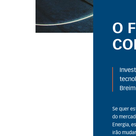
O 
CO
Inves
tecno
Breim
Se quer es
do mercado
Energia, e
irão mudar