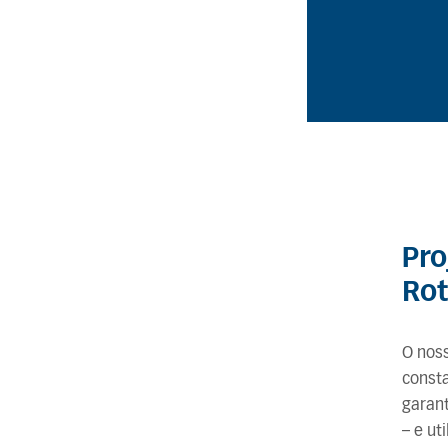
Pro
Ro
O nos
const
garan
– e ut