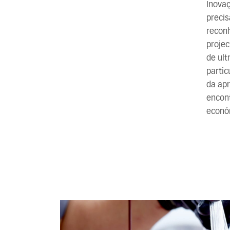
Inovaç
precis
recon
projec
de ult
parti
da apr
encont
económ