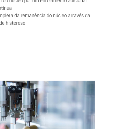
al do núcleo por um enrolamento adicional
ntínua
mpleta da remanência do núcleo através da
de histerese