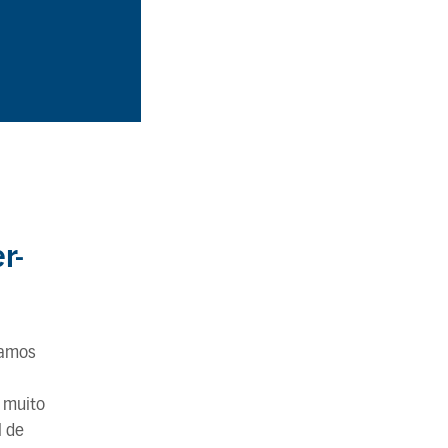
r-
tamos
 muito
l de