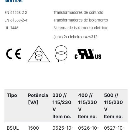
Normas:
EN 61558-2-2
Transformadores de controlo
EN 61558-2-4
Transformadores de isolamento
UL 1446
Sistema de isolamento elétrico
(OBJY2) Ficheiro E475312
Tipo
Potência
230 //
400 //
500 //
[VA]
115/230
115/230
115/230
V
V
V
Item no.
Item no.
Item no.
BSUL
1500
0525-10-
0526-10-
0527-10-