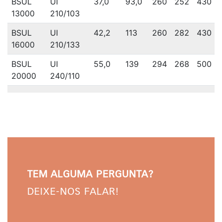
BSUL
UI
37,0
93,0
260
252
430
13000
210/103
BSUL
UI
42,2
113
260
282
430
16000
210/133
BSUL
UI
55,0
139
294
268
500
20000
240/110
TEM ALGUMA PERGUNTA?
DEIXE-NOS FALAR!