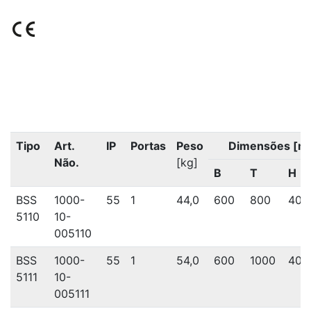
Tipo
Art.
IP
Portas
Peso
Dimensões [m
Não.
[kg]
B
T
H
BSS
1000-
55
1
44,0
600
800
400
5110
10-
005110
BSS
1000-
55
1
54,0
600
1000
400
5111
10-
005111