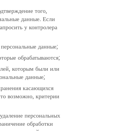
одтверждение того,
нальные данные. Если
запросить у контролера
я персональные данные;
оторые обрабатываются;
елей, которым были или
ональные данные;
хранения касающихся
это возможно, критерии
 удаление персональных
граничение обработки