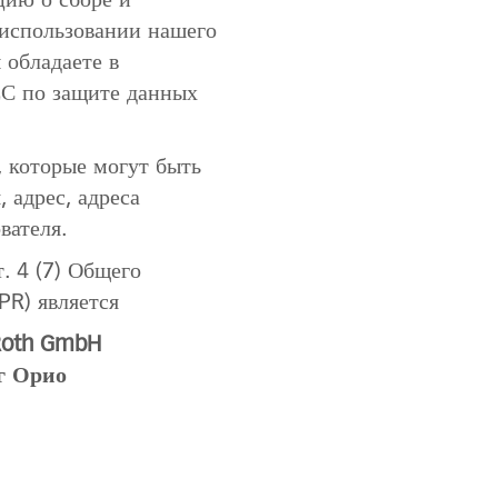
цию о сборе и
 использовании нашего
 обладаете в
ЕС по защите данных
, которые могут быть
 адрес, адреса
вателя.
т. 4 (7) Общего
PR) является
Roth GmbH
г Орио