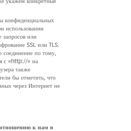
же укажем конкретные
.
иты конфиденциальных
ри использовании
е запросов или
ифрование SSL или TLS.
 соединение по тому,
 с «http://» на
аузера также
тели бы отметить, что
нных через Интернет не
о отношению к нам в