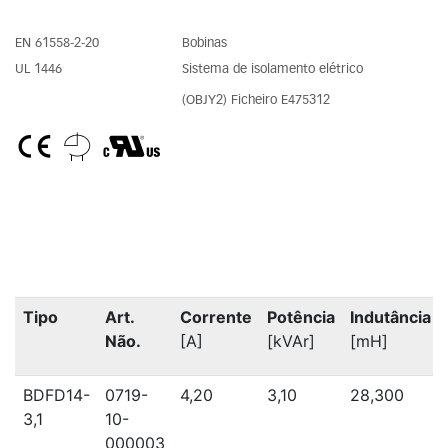
EN 61558-2-20
Bobinas
UL 1446
Sistema de isolamento elétrico
(OBJY2) Ficheiro E475312
Tipo
Art.
Corrente
Potência
Indutância
Não.
[A]
[kVAr]
[mH]
BDFD14-
0719-
4,20
3,10
28,300
3,1
10-
000003