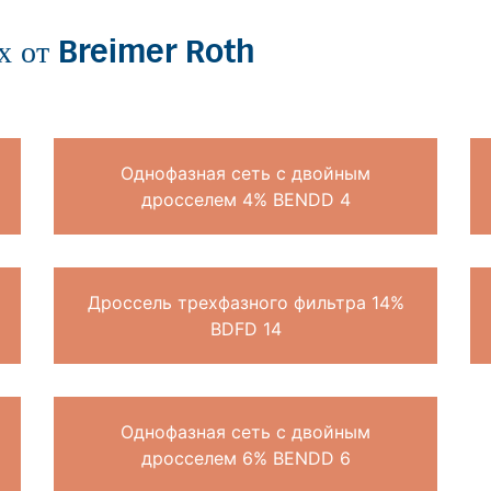
ях от Breimer Roth
Однофазная сеть с двойным
дросселем 4% BENDD 4
Дроссель трехфазного фильтра 14%
BDFD 14
Однофазная сеть с двойным
дросселем 6% BENDD 6