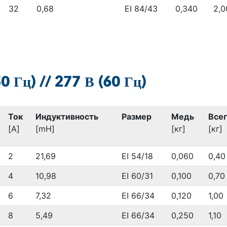
32
0,68
EI 84/43
0,340
2,0
 Гц) // 277 В (60 Гц)
Ток
Индуктивность
Размер
Медь
Все
[A]
[mH]
[кг]
[кг]
2
21,69
EI 54/18
0,060
0,40
4
10,98
EI 60/31
0,100
0,70
6
7,32
EI 66/34
0,120
1,00
8
5,49
EI 66/34
0,250
1,10