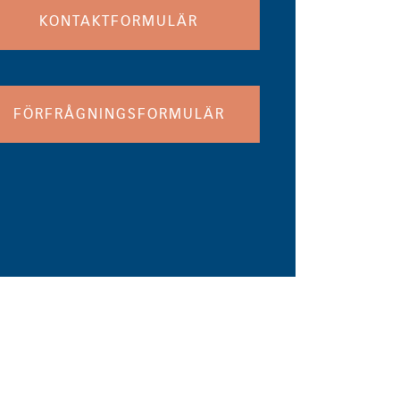
KONTAKTFORMULÄR
FÖRFRÅGNINGSFORMULÄR