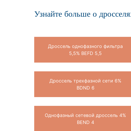
Узнайте больше о дроссел
Дроссель однофазного фильтра
5,5% BEFD 5,5
Дроссель трехфазной сети 6%
BDND 6
Однофазный сетевой дроссель 4%
BEND 4