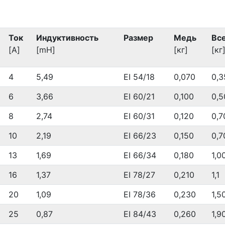
Ток
Индуктивность
Размер
Медь
Вс
[A]
[mH]
[кг]
[кг
4
5,49
EI 54/18
0,070
0,3
6
3,66
EI 60/21
0,100
0,5
8
2,74
EI 60/31
0,120
0,7
10
2,19
EI 66/23
0,150
0,7
13
1,69
EI 66/34
0,180
1,0
16
1,37
EI 78/27
0,210
1,1
20
1,09
EI 78/36
0,230
1,5
25
0,87
EI 84/43
0,260
1,9