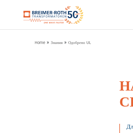
»
»
Home
Знания
Одобрено UL
Н
С
Дл