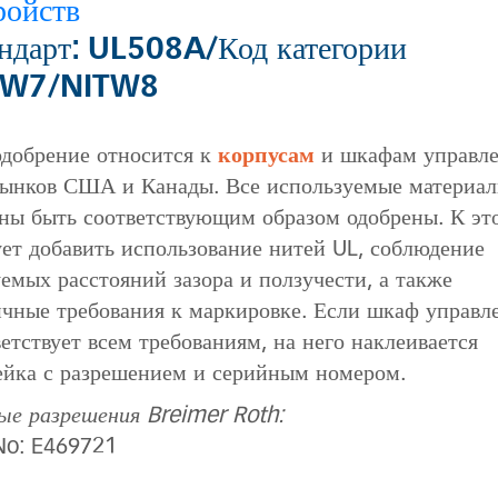
ройств
ндарт: UL508A/Код категории
TW7/NITW8
одобрение относится к
корпусам
и шкафам управл
рынков США и Канады. Все используемые материа
ны быть соответствующим образом одобрены. К эт
ует добавить использование нитей UL, соблюдение
уемых расстояний зазора и ползучести, а также
ичные требования к маркировке. Если шкаф управл
етствует всем требованиям, на него наклеивается
ейка с разрешением и серийным номером.
ые разрешения Breimer Roth:
 No: E469721