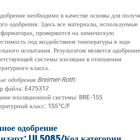
одобрение необходимо в качестве основы для получ
ого одобрения. Здесь все материалы, используемые 
сформаторах, проверяются на химическую
естимость под воздействием температуры в ходе
ельного испытания. Результатом является одобрени
ветствующей системы изоляции в отношении
ературного класса.
ые одобрения Breimer-Roth:
р файла: E475312
ание изоляционной системы: BRE-155
ературный класс: 155°C/F
ное одобрение
ндарт: UL5085/Код категории