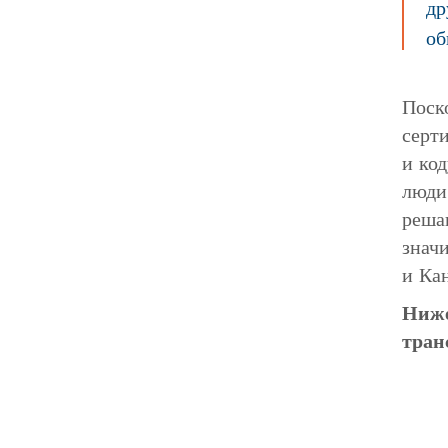
др
об
Поск
серт
и ко
люди
реша
знач
и Ка
Ниже
тран