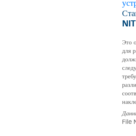
уст
Ста
NI
Это 
для 
долж
след
треб
разл
соотв
накл
Данн
File