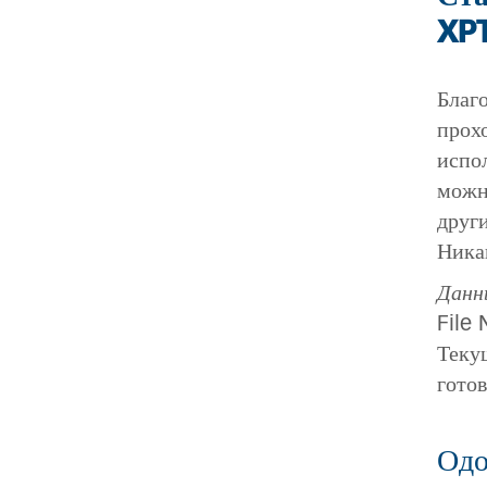
XP
Благ
прох
испо
можн
друг
Ника
Данн
File
Теку
готов
Одо