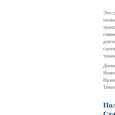
Это 
полн
тран
совм
длит
соот
темп
Данн
Номе
Назв
Темп
Пол
Ста