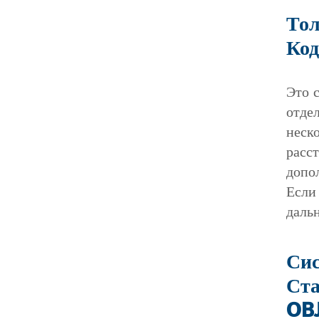
Тол
Ко
Это 
отдел
неск
расс
допо
Если
даль
Сис
Ста
OB