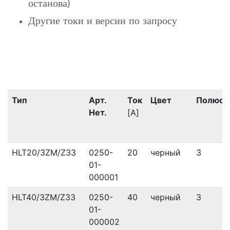
останова)
Другие токи и версии по запросу
Тип
Арт.
Ток
Цвет
Полюс
Нет.
[A]
HLT20/3ZM/Z33
0250-
20
черный
3
01-
000001
HLT40/3ZM/Z33
0250-
40
черный
3
01-
000002