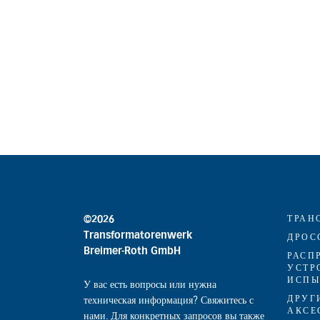
ТРАН
©2026
Transformatorenwerk
ДРОС
Breimer-Roth GmbH
РАСП
УСТР
ИСПЫ
У вас есть вопросы или нужна
ДРУГ
техническая информация? Свяжитесь с
АКСЕ
нами. Для конкретных запросов вы также