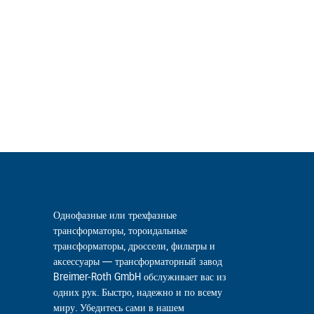
Однофазные или трехфазные
трансформаторы, тороидальные
трансформаторы, дроссели, фильтры и
аксессуары — трансформаторный завод
Breimer-Roth GmbH обслуживает вас из
одних рук. Быстро, надежно и по всему
миру. Убедитесь сами в нашем